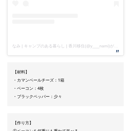
なみ | キャンプのある暮らし | 香川移住(@y___nami)がシェアした投稿
【材料】
・カマンベールチーズ：1箱
・ベーコン：4枚
・ブラックペッパー：少々
【作り方】
①ベーコンを何重にも重ねて並べる。