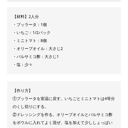
【材料】2人分
・ブッラータ：1個
・いちご：1/2パック
・ミニトマト：8個
・オリーブオイル：大さじ2
・バルサミコ酢：大さじ1
・塩：少々
【作り方】
①ブッラータを室温に戻す。いちごとミニトマトは4等分
のくし切りにする。
②ドレッシングを作る。オリーブオイルとバルサミコ酢
をボウルに入れてよく混ぜ、塩を加えて少ししょっぱい