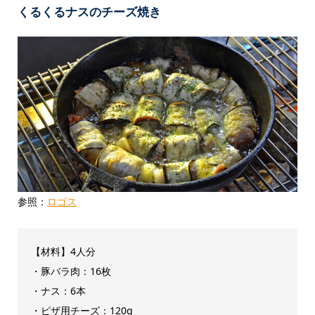
くるくるナスのチーズ焼き
参照：
ロゴス
【材料】4人分
・豚バラ肉：16枚
・ナス：6本
・ピザ用チーズ：120g