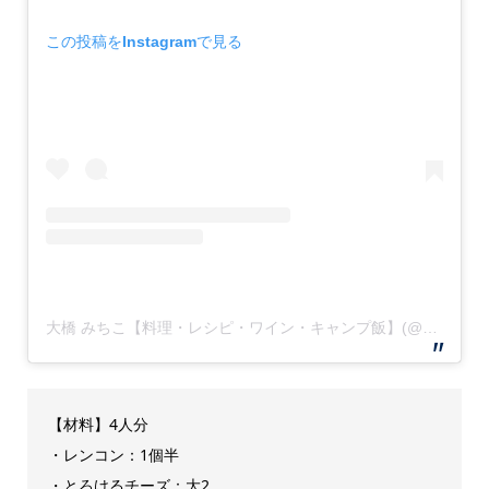
この投稿をInstagramで見る
大橋 みちこ【料理・レシピ・ワイン・キャンプ飯】(@michiko_wine_tsumami)がシェアした投稿
【材料】4人分
・レンコン：1個半
・とろけるチーズ：大2