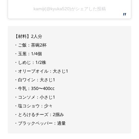
kamiji(@kyuka520)がシェアした投稿
【材料】2人分
・ご飯：茶碗2杯
・玉葱：1/4個
・しめじ：1/2株
・オリーブオイル：大さじ1
・白ワイン：大さじ1
・牛乳：350〜400cc
・コンソメ：小さじ1
・塩コショウ：少々
・とろけるチーズ：2掴み
・ブラックペッパー：適量