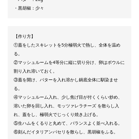
・黒胡椒：少々
【作り方】
①蓋をしたスキレットを5分極弱火で熱し、全体を温め
る。
②マッシュルームを4等分に縦に切り分け、卵はボウルに
割り入れ溶いておく。
③蓋を開け、バターを入れ溶かし鍋底全体に馴染ませ
る。
④マッシュルーム入れ、少し焦げ目が付くくらい炒め、
溶いた卵を回し入れ、モッツァレラチーズ を散らし入
れ、蓋をし、極弱火でじっくり焼き上げる。
⑤生ハムをくるりと丸めて、バランスよく並べ入れる。
⑥刻んだイタリアンパセリを散らし、黒胡椒をふる。