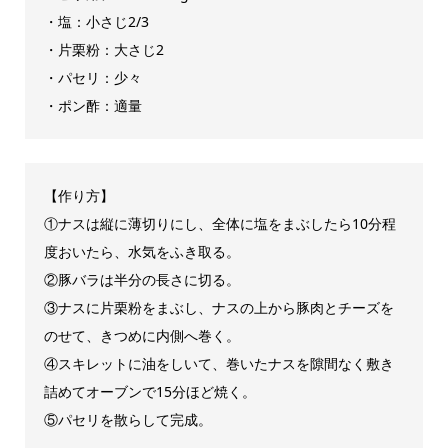
・塩：小さじ2/3
・片栗粉：大さじ2
・パセリ：少々
・ポン酢：適量
【作り方】
①ナスは縦に薄切りにし、全体に塩をまぶしたら10分程
度おいたら、水気をふき取る。
②豚バラは半分の長さに切る。
③ナスに片栗粉をまぶし、ナスの上から豚肉とチーズを
のせて、きつめに内側へ巻く。
④スキレットに油をしいて、巻いたナスを隙間なく敷き
詰めてオーブンで15分ほど焼く。
⑤パセリを散らして完成。