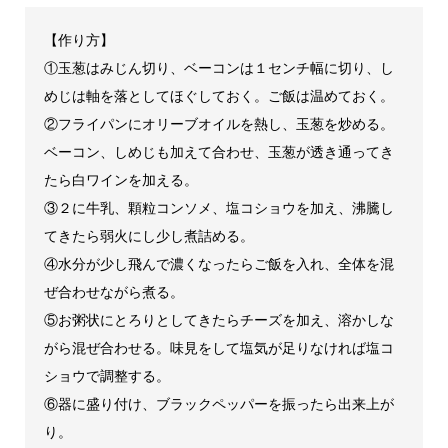
【作り方】
①玉葱はみじん切り、ベーコンは１センチ幅に切り、し
めじは軸を落としてほぐしておく。ご飯は温めておく。
②フライパンにオリーブオイルを熱し、玉葱を炒める。
ベーコン、しめじも加えて合わせ、玉葱が透き通ってき
たら白ワインを加える。
③２に牛乳、顆粒コンソメ、塩コショウを加え、沸騰し
てきたら弱火にし少し煮詰める。
④水分が少し飛んで濃くなったらご飯を入れ、全体を混
ぜ合わせながら煮る。
⑤お粥状にとろりとしてきたらチーズを加え、溶かしな
がら混ぜ合わせる。味見をして塩気が足りなければ塩コ
ショウで調整する。
⑥器に盛り付け、ブラックペッパーを振ったら出来上が
り。