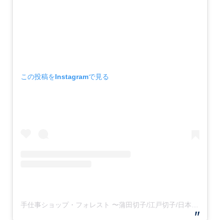
この投稿をInstagramで見る
手仕事ショップ・フォレスト 〜蒲田切子/江戸切子/日本の手仕事品のお店〜(@teshigotoforest)がシェアした投稿