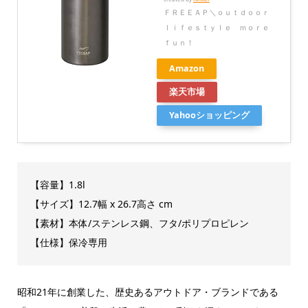
ＦＲＥＥＡＰ＼ｏｕｔｄｏｏｒ
ｌｉｆｅｓｔｙｌｅ ｍｏｒｅ
ｆｕｎ！
Amazon
楽天市場
Yahooショッピング
【容量】1.8l
【サイズ】12.7幅 x 26.7高さ cm
【素材】本体/ステンレス鋼、フタ/ポリプロピレン
【仕様】保冷専用
昭和21年に創業した、歴史あるアウトドア・ブランドである