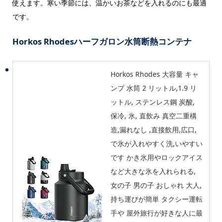
使えます。寒い季節には、温かいお茶などを入れるのにも最適
です。
Horkos Rhodesハーフガロン水筒断熱コンテナ
Horkos Rhodes 大容量 キャ
ンプ 水筒 2 リットル,1.9 リ
ットル, ステンレス鋼 炭酸,
保冷, 氷, 直飲み 真空二重構
造,漏れなし ,直接飲用,広口,
で氷が入れやすく洗,いやすい
です かき氷用やロックアイス
など大きな氷を入れられる,
女の子 男の子 おしゃれ 大人,
持ち運びが簡単 タクシー運転
手や 屋外旅行が好きな人に最