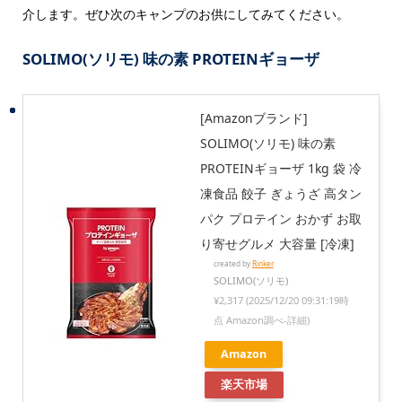
介します。ぜひ次のキャンプのお供にしてみてください。
SOLIMO(ソリモ) 味の素 PROTEINギョーザ
[Amazonブランド]
SOLIMO(ソリモ) 味の素
PROTEINギョーザ 1kg 袋 冷
凍食品 餃子 ぎょうざ 高タン
パク プロテイン おかず お取
り寄せグルメ 大容量 [冷凍]
created by
Rinker
SOLIMO(ソリモ)
¥2,317
(2025/12/20 09:31:19時
点 Amazon調べ-
詳細)
Amazon
楽天市場