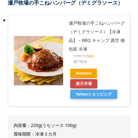
瀬戸牧場の手こねハンバーグ（デミグラソース）
瀬戸牧場の手こねハンバーグ
（デミグラソース）【冷凍
品】 – BBQ キャンプ 真空 個
包装 冷凍
created by
Rinker
瀬戸牧場
Amazon
楽天市場
Yahooショッピング
内容量：220g(うちソース 100g)
賞味期限：冷凍３カ月