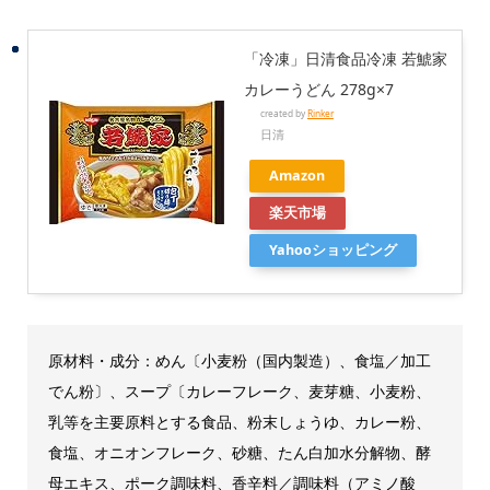
「冷凍」日清食品冷凍 若鯱家
カレーうどん 278g×7
created by
Rinker
日清
Amazon
楽天市場
Yahooショッピング
原材料・成分：めん〔小麦粉（国内製造）、食塩／加工
でん粉〕、スープ〔カレーフレーク、麦芽糖、小麦粉、
乳等を主要原料とする食品、粉末しょうゆ、カレー粉、
食塩、オニオンフレーク、砂糖、たん白加水分解物、酵
母エキス、ポーク調味料、香辛料／調味料（アミノ酸