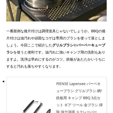
一番面倒な後片付けは調理道具じゃないでしょうか。BBQの後
片付けは油汚れや頑固なコゲは専用のブラシを使って落としま
しょう。今回ここで紹介した
グリルブラシ
や
バーベーキューブ
ラシ
を使うと便利です。油汚れに強いキャンプ用の洗剤もあり
ますよ。洗浄は早めにするのがコツ。鉄板があたたかいうちに
すると汚れも落ちやすくなります。
PIENSE Lapensee バーベキ
ューブラシ グリルブラシ 網/
鉄板用 キャンプ BBQ 3点セ
ット ギア ツール 金ブラシ 掃
除 強力清掃 スクレーパー