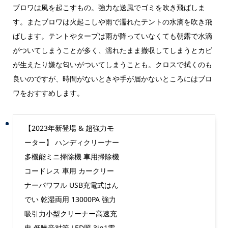
ブロワは風を起こすもの。強力な送風でゴミを吹き飛ばしま
す。またブロワは火起こしや雨で濡れたテントの水滴を吹き飛
ばします。テントやタープは雨が降っていなくても朝露で水滴
がついてしまうことが多く、濡れたまま撤収してしまうとカビ
が生えたり嫌な匂いがついてしまうことも。クロスで拭くのも
良いのですが、時間がないときや手が届かないところにはブロ
ワをおすすめします。
【2023年新登場 & 超強力モ
ーター】 ハンディクリーナー
多機能ミニ掃除機 車用掃除機
コードレス 車用 カークリー
ナーパワフル USB充電式はん
でい 乾湿両用 13000PA 強力
吸引力小型クリーナー高速充
电 低噪音对策 LED照 3in1電