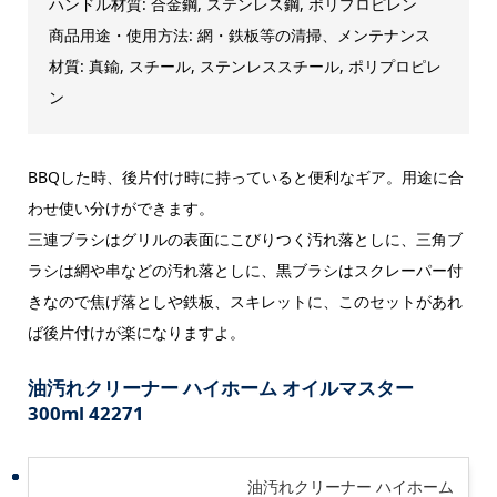
ハンドル材質: 合金鋼, ステンレス鋼, ポリプロピレン
商品用途・使用方法: 網・鉄板等の清掃、メンテナンス
材質: 真鍮, スチール, ステンレススチール, ポリプロピレ
ン
BBQした時、後片付け時に持っていると便利なギア。用途に合
わせ使い分けができます。
三連ブラシはグリルの表面にこびりつく汚れ落としに、三角ブ
ラシは網や串などの汚れ落としに、黒ブラシはスクレーパー付
きなので焦げ落としや鉄板、スキレットに、このセットがあれ
ば後片付けが楽になりますよ。
油汚れクリーナー ハイホーム オイルマスター
300ml 42271
油汚れクリーナー ハイホーム