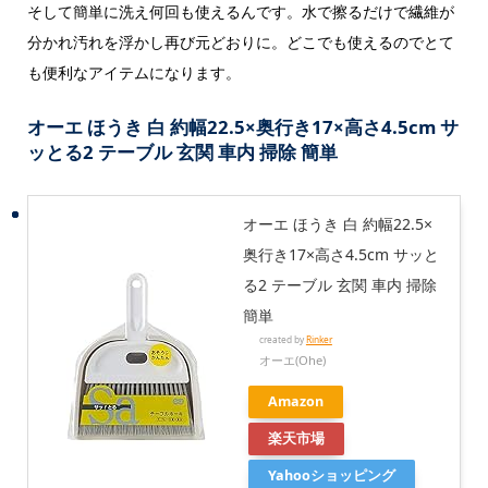
そして簡単に洗え何回も使えるんです。水で擦るだけで繊維が
分かれ汚れを浮かし再び元どおりに。どこでも使えるのでとて
も便利なアイテムになります。
オーエ ほうき 白 約幅22.5×奥行き17×高さ4.5cm サ
ッとる2 テーブル 玄関 車内 掃除 簡単
オーエ ほうき 白 約幅22.5×
奥行き17×高さ4.5cm サッと
る2 テーブル 玄関 車内 掃除
簡単
created by
Rinker
オーエ(Ohe)
Amazon
楽天市場
Yahooショッピング