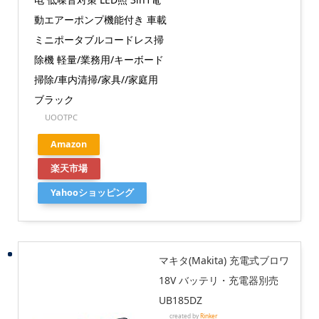
動エアーポンプ機能付き 車載
ミニポータブルコードレス掃
除機 軽量/業務用/キーボード
掃除/車内清掃/家具//家庭用
ブラック
UOOTPC
Amazon
楽天市場
Yahooショッピング
マキタ(Makita) 充電式ブロワ
18V バッテリ・充電器別売
UB185DZ
created by
Rinker