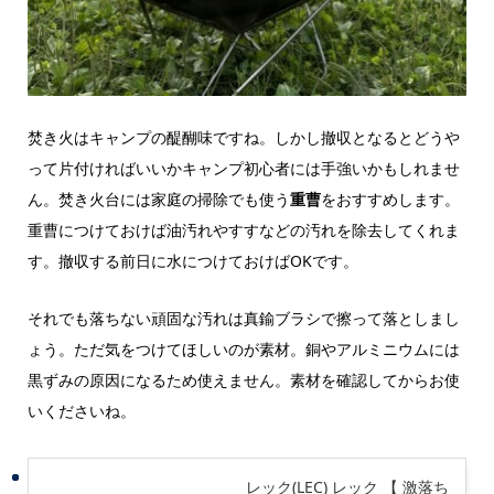
焚き火はキャンプの醍醐味ですね。しかし撤収となるとどうや
って片付ければいいかキャンプ初心者には手強いかもしれませ
ん。焚き火台には家庭の掃除でも使う
重曹
をおすすめします。
重曹につけておけば油汚れやすすなどの汚れを除去してくれま
す。撤収する前日に水につけておけばOKです。
それでも落ちない頑固な汚れは真鍮ブラシで擦って落としまし
ょう。ただ気をつけてほしいのが素材。銅やアルミニウムには
黒ずみの原因になるため使えません。素材を確認してからお使
いくださいね。
レック(LEC) レック 【 激落ち