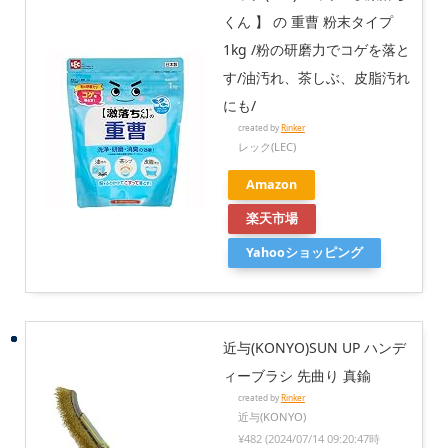
くん 】 の 重曹 粉末タイプ
1kg /粉の研磨力でコゲを落と
す/油汚れ、茶しぶ、皮脂汚れ
にも/
created by
Rinker
レック(LEC)
Amazon
楽天市場
Yahooショッピング
近与(KONYO)SUN UP ハンデ
ィーブラシ 先曲り 真鍮
created by
Rinker
近与(KONYO)
¥482
(2024/07/14 09:20:47時