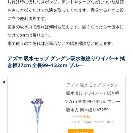
片付け時に便利なスポンジ。テントやタープなどについた結露
をさっと拭くだけで水滴を取ってくれます。撤収するときに役
に立つ便利道具です。
驚きの吸水力で絞れば何回も使えます。固くなったら一度水に
つけておけば戻ります。
家で使うのであればお風呂などの拭き掃除など使えます。
アズマ 吸水モップ グングン吸水激絞りワイパーF 拭
き幅27cm 全長99~132cm ブルー
アズマ 吸水モップ グングン
吸水激絞りワイパーF 拭き幅
27cm 全長99~132cm ブルー
吸水力 簡単絞りAZ259
created by
Rinker
アズマ工業(Azuma Industrial)