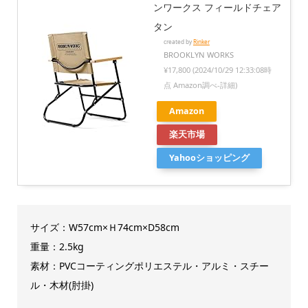
ンワークス フィールドチェア
タン
created by
Rinker
BROOKLYN WORKS
¥17,800
(2024/10/29 12:33:08時
点 Amazon調べ-
詳細)
Amazon
楽天市場
Yahooショッピング
サイズ：W57cm×Ｈ74cm×D58cm
重量：2.5kg
素材：PVCコーティングポリエステル・アルミ・スチー
ル・木材(肘掛)