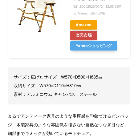
¥21,800
(2026/01/24 13:03:09時
点 Amazon調べ-
詳細)
Amazon
楽天市場
Yahooショッピング
サイズ：広げたサイズ W570×D500×H685㎜
収納サイズ W570×D110×H810㎜
素材：アルミニウム,キャンバス、スチール
まるでアンティーク家具のような重厚感を印象づけるピンバッ
ジ、木製家具のような雰囲気を壊さない自然なつなぎ目など、
細部までギミックが効いているモトチェア。