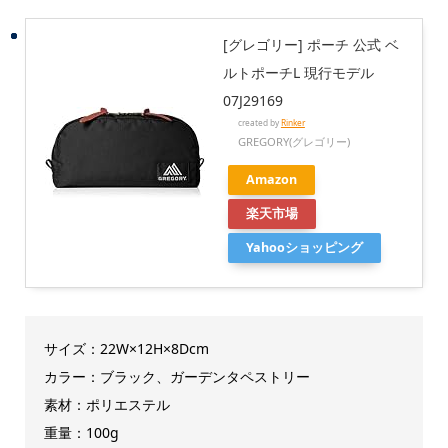
[グレゴリー] ポーチ 公式 ベ
ルトポーチL 現行モデル
07J29169
created by
Rinker
GREGORY(グレゴリー)
Amazon
楽天市場
Yahooショッピング
サイズ：22W×12H×8Dcm
カラー：ブラック、ガーデンタペストリー
素材：ポリエステル
重量：100g