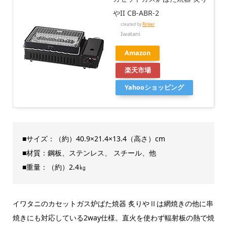
やII CB-ABR-2
created by
Rinker
Iwatani
Amazon
楽天市場
Yahooショッピング
■サイズ：（約）40.9×21.4×13.4（高さ）cm
■材質：鋼板、ステンレス、 スチール、他
■重量：（約）2.4㎏
イワタニのカセットガス炉ばた焼器 炙りやⅡは網焼きの他に串
焼きにも対応している2way仕様。直火を使わず輻射板の熱で焼