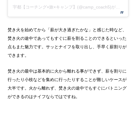
宇都【コーチング×旅×キャンプ】(@camp_coach5)がシェアした投稿
焚き火を始めてから「薪が大き過ぎたかな」と感じた時など、
焚き火の途中であってもすぐに薪を割ることのできるといった
点もまた魅力です。サッとナイフを取り出し、手早く薪割りが
できます。
焚き火の最中は基本的に火から離れる事ができず、薪を割りに
行ったり小枝などを集めに行ったりすることが難しいケースが
大半です。火から離れず、焚き火の途中でもすぐにバトニング
ができるのはナイフならではですね。