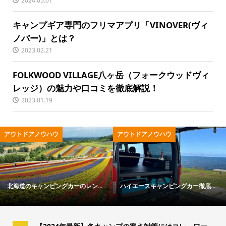
2024.05.01
キャンプギア専門のフリマアプリ「VINOVER(ヴィ
ノバー)」とは？
2023.02.21
FOLKWOOD VILLAGE八ヶ岳（フォークウッドヴィ
レッジ）の魅力や口コミを徹底解説！
2023.01.19
アウトドアノウハウ
アウトドア用品
.
ハイエースキャンピングカー徹底...
冬キャンプの寒さ対策ガイド｜失..