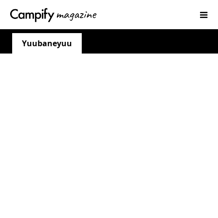
Yuubaneyuu