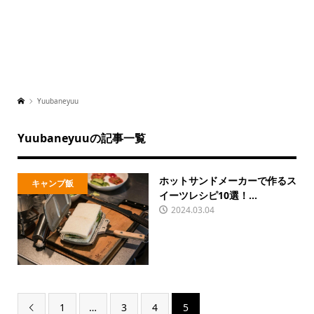
Yuubaneyuu
Yuubaneyuuの記事一覧
ホットサンドメーカーで作るス
キャンプ飯
イーツレシピ10選！...
2024.03.04
1
…
3
4
5
