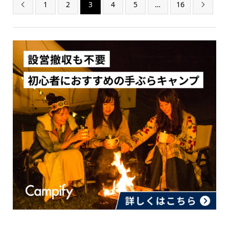
1
2
3
4
5
…
16

