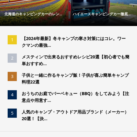
グカーのレン...
ハイエースキャンピングカー徹底...
冬キャンプの寒さ対
【2024年最新】冬キャンプの寒さ対策にはコレ。ワー
1
クマンの最強...
メスティンで出来るおすすめレシピ20選【初心者でも簡
2
単おすすめ...
子供と一緒に作るキャンプ飯！子供が喜ぶ簡単キャンプ
3
料理22選
おうちのお庭でバーベキュー（BBQ）をしてみよう【注
4
意点や用意す...
人気のキャンプ・アウトドア用品ブランド（メーカー）
5
20選！【決...