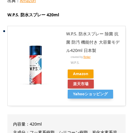
出典：
Amazon
W.P.S. 防水スプレー 420ml
W.P.S. 防水スプレー 除菌 抗
菌 防汚 機能付き 大容量モデ
ル420ml 日本製
created by
Rinker
W.P.S.
Amazon
楽天市場
Yahooショッピング
内容量：420ml
主成分：フッ素系樹脂、シリコーン樹脂、炭化水素系溶