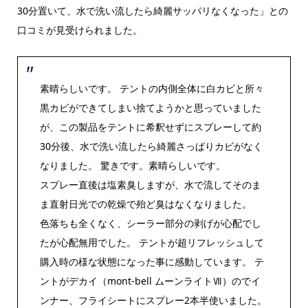
30分置いて、水で洗い流したら綺麗サッパリなくなった」との
口コミが見受けられました。
素晴らしいです。
テント
の内側全体に白カビと所々
黒カビができてしまい捨てようかと思っていました
が、この製品を
テント
に希釈せずにスプレーして約
30分後、水で洗い流したら綺麗さっぱりカビがなく
なりました。 驚きです。素晴らしいです。
スプレー直後は塩素臭しますが、水で流してそのま
ま直射日光での乾燥で殆ど臭はなくなりました。
色落ちも全くなく、シーラー部分の剥げが心配でし
たが心配無用でした。
テント
が超リフレッシュして
購入時の様な状態になった事に感動しています。
テ
ント
がデカイ（mont-bell ムーンライトⅦ）のでイ
ンナー、フライシートにスプレー2本半使いました。