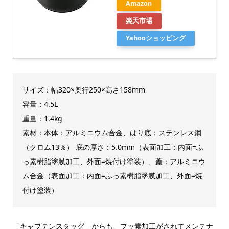
Amazon
楽天市場
Yahooショッピング
サイズ：幅320×奥行250×高さ158mm
容量：4.5L
重量：1.4kg
素材：本体：アルミニウム合金、はり底：ステンレス鋼
（クロム13％） 底の厚さ：5.0mm（表面加工：内面=ふ
っ素樹脂塗膜加工、外面=焼付け塗装）、蓋：アルミニウ
ム合金（表面加工：内面=ふっ素樹脂塗膜加工、外面=焼
付け塗装）
「キャプテンスタッグ」からも、フッ素加工がされてメンテナ