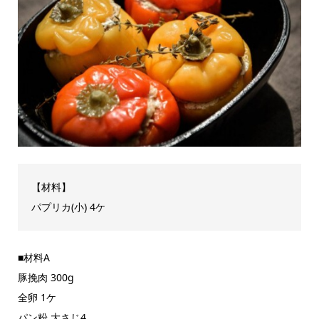
【材料】
パプリカ(小) 4ケ
■材料A
豚挽肉 300g
全卵 1ケ
パン粉 大さじ4