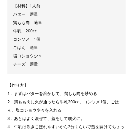
【材料】1人前
バター 適量
鶏もも肉 適量
牛乳 200cc
コンソメ 1個
ごはん 適量
塩コショウ少々
チーズ 適量
【作り方】
1．まずはバターを溶かして、鶏もも肉を炒める
2．鶏もも肉に火が通ったら牛乳200cc、コンソメ1個、ごは
ん、塩コショウ少々を入れる
3．あとはよく混ぜて、蓋をして弱火に。
4．牛乳は吹きこぼれやすいから2分くらいで蓋を開けてちょっ