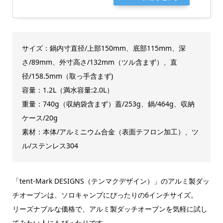
サイズ：鍋内寸直径/上部150mm、底部115mm、深
さ/89mm、外寸高さ/132mm（ツル含まず）、直
径/158.5mm（取っ手含まず)
容量：1.2L（満水容量:2.0L）
重量：740g（収納袋含まず）蓋/253g、鍋/464g、収納
ケース/20g
素材：本体/アルミニウム合金（表面テフロン加工）、ツ
ル/ステンレス304
「tent-Mark DESIGNS（テンマクデザイン）」のアルミ製ダッ
チオーブンは、ソロキャンプにぴったりの6インチサイズ。
リーズナブルな価格で、アルミ製ダッチオーブンを気軽に試し
てみたい人にもぴったりです。