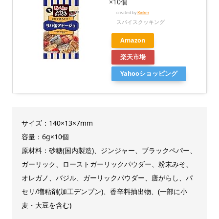
×10個
created by
Rinker
スパイスクッキング
Amazon
楽天市場
Yahooショッピング
サイズ：140×13×7mm
容量：6g×10個
原材料：砂糖(国内製造)、ジンジャー、ブラックペパー、
ガーリック、ローストガーリックパウダー、粉末みそ、
オレガノ、バジル、ガーリックパウダー、唐がらし、パ
セリ/増粘剤(加工デンプン)、香辛料抽出物、(一部に小
麦・大豆を含む)