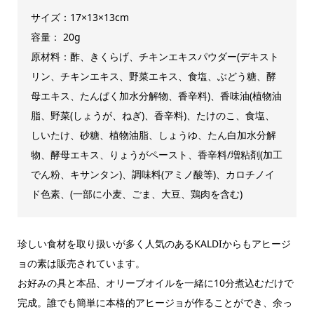
サイズ：17×13×13cm
容量： 20g
原材料：酢、きくらげ、チキンエキスパウダー(デキスト
リン、チキンエキス、野菜エキス、食塩、ぶどう糖、酵
母エキス、たんぱく加水分解物、香辛料)、香味油(植物油
脂、野菜(しょうが、ねぎ)、香辛料)、たけのこ、食塩、
しいたけ、砂糖、植物油脂、しょうゆ、たん白加水分解
物、酵母エキス、りょうがペースト、香辛料/増粘剤(加工
でん粉、キサンタン)、調味料(アミノ酸等)、カロチノイ
ド色素、(一部に小麦、ごま、大豆、鶏肉を含む)
珍しい食材を取り扱いが多く人気のあるKALDIからもアヒージ
ョの素は販売されています。
お好みの具と本品、オリーブオイルを一緒に10分煮込むだけで
完成。誰でも簡単に本格的アヒージョが作ることができ、余っ