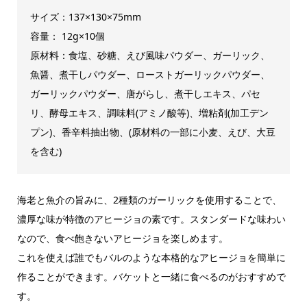
サイズ：137×130×75mm
容量： 12g×10個
原材料：食塩、砂糖、えび風味パウダー、ガーリック、
魚醤、煮干しパウダー、ローストガーリックパウダー、
ガーリックパウダー、唐がらし、煮干しエキス、パセ
リ、酵母エキス、調味料(アミノ酸等)、増粘剤(加工デン
プン)、香辛料抽出物、(原材料の一部に小麦、えび、大豆
を含む)
海老と魚介の旨みに、2種類のガーリックを使用することで、
濃厚な味が特徴のアヒージョの素です。スタンダードな味わい
なので、食べ飽きないアヒージョを楽しめます。
これを使えば誰でもバルのような本格的なアヒージョを簡単に
作ることができます。バケットと一緒に食べるのがおすすめで
す。