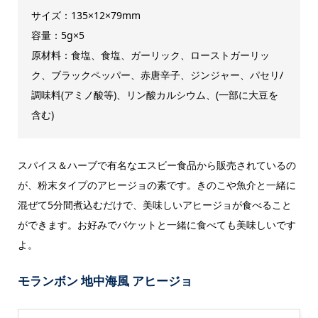
サイズ：135×12×79mm
容量：5g×5
原材料：食塩、食塩、ガーリック、ローストガーリッ
ク、ブラックペッパー、赤唐辛子、ジンジャー、パセリ/
調味料(アミノ酸等)、リン酸カルシウム、(一部に大豆を
含む)
スパイス＆ハーブで有名なエスビー食品から販売されているの
が、粉末タイプのアヒージョの素です。きのこや魚介と一緒に
混ぜて5分間煮込むだけで、美味しいアヒージョが食べること
ができます。お好みでバケットと一緒に食べても美味しいです
よ。
モランボン 地中海風 アヒージョ