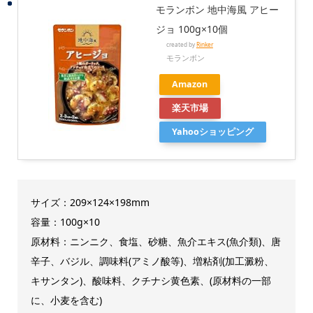
モランボン 地中海風 アヒー
ジョ 100g×10個
created by
Rinker
モランボン
Amazon
楽天市場
Yahooショッピング
サイズ：209×124×198mm
容量：100g×10
原材料：ニンニク、食塩、砂糖、魚介エキス(魚介類)、唐
辛子、バジル、調味料(アミノ酸等)、増粘剤(加工澱粉、
キサンタン)、酸味料、クチナシ黄色素、(原材料の一部
に、小麦を含む)