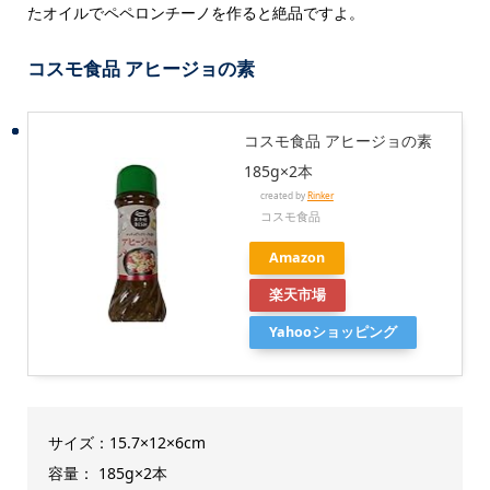
たオイルでペペロンチーノを作ると絶品ですよ。
コスモ食品 アヒージョの素
コスモ食品 アヒージョの素
185g×2本
created by
Rinker
コスモ食品
Amazon
楽天市場
Yahooショッピング
サイズ：15.7×12×6cm
容量： 185g×2本