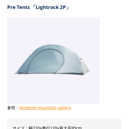
Pre Tents 「Lightrock 2P」
参照：
Nicetime mountain gallery
サイズ：幅220×奥行120×最大高95cm