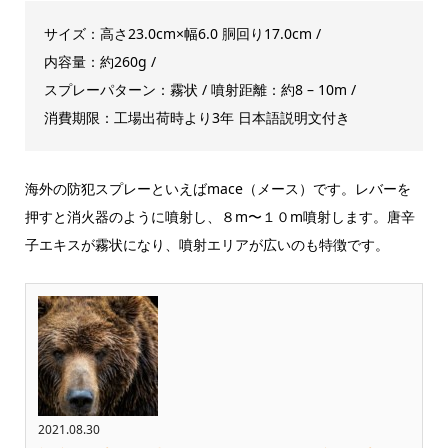
サイズ：高さ23.0cm×幅6.0 胴回り17.0cm /
内容量：約260g /
スプレーパターン：霧状 / 噴射距離：約8 – 10m /
消費期限：工場出荷時より3年 日本語説明文付き
海外の防犯スプレーといえばmace（メース）です。レバーを
押すと消火器のように噴射し、８m〜１０m噴射します。唐辛
子エキスが霧状になり、噴射エリアが広いのも特徴です。
2021.08.30