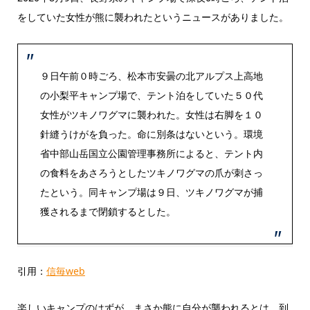
をしていた女性が熊に襲われたというニュースがありました。
９日午前０時ごろ、松本市安曇の北アルプス上高地
の小梨平キャンプ場で、テント泊をしていた５０代
女性がツキノワグマに襲われた。女性は右脚を１０
針縫うけがを負った。命に別条はないという。環境
省中部山岳国立公園管理事務所によると、テント内
の食料をあさろうとしたツキノワグマの爪が刺さっ
たという。同キャンプ場は９日、ツキノワグマが捕
獲されるまで閉鎖するとした。
引用：
信毎web
楽しいキャンプのはずが、まさか熊に自分が襲われるとは、到