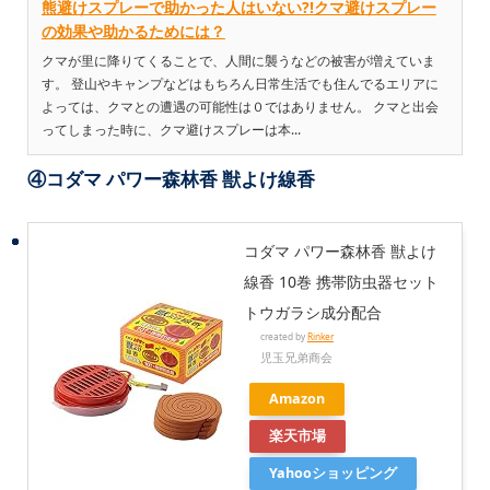
熊避けスプレーで助かった人はいない?!クマ避けスプレー
の効果や助かるためには？
クマが里に降りてくることで、人間に襲うなどの被害が増えていま
す。 登山やキャンプなどはもちろん日常生活でも住んでるエリアに
よっては、クマとの遭遇の可能性は０ではありません。 クマと出会
ってしまった時に、クマ避けスプレーは本...
④コダマ パワー森林香 獣よけ線香
コダマ パワー森林香 獣よけ
線香 10巻 携帯防虫器セット
トウガラシ成分配合
created by
Rinker
児玉兄弟商会
Amazon
楽天市場
Yahooショッピング