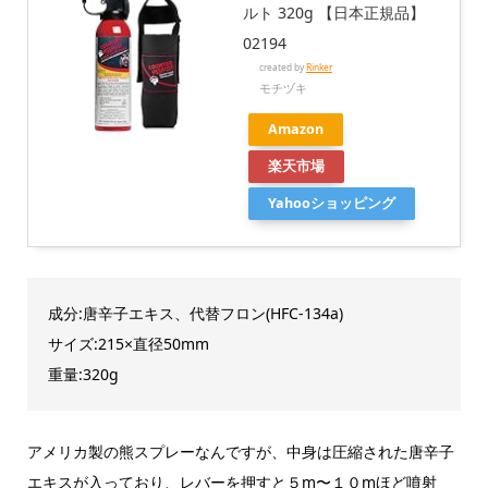
ルト 320g 【日本正規品】
02194
created by
Rinker
モチヅキ
Amazon
楽天市場
Yahooショッピング
成分:唐辛子エキス、代替フロン(HFC-134a)
サイズ:215×直径50mm
重量:320g
アメリカ製の熊スプレーなんですが、中身は圧縮された唐辛子
エキスが入っており、レバーを押すと５m〜１０mほど噴射