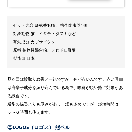
セット内容:森林香10巻、携帯防虫器1個
対象動物:猫・イタチ・タヌキなど
有効成分:カプサイシン
原料:植物性混合粉、デヒドロ酢酸
製造国:日本
見た目は蚊取り線香と一緒ですが、色が赤いんです。赤い理由
は唐辛子成分を練り込んでいる為で、嗅覚が鋭い熊に効果があ
る線香です。
通常の線香よりも厚みがあり、煙も多めですが、燃焼時間は
５〜６時間も使えます。
⑤LOGOS（ロゴス） 熊ベル