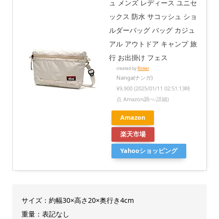
ュ メンズ レディース ユニセ
ックス 防水 サコッシュ ショ
ルダーバッグ バッグ カジュ
アル アウトドア キャンプ 旅
行 お出掛け フェス
created by
Rinker
Nanga(ナンガ)
¥9,900
(2025/01/11 02:51:13時
点 Amazon調べ-
詳細)
Amazon
楽天市場
Yahooショッピング
サイズ：約幅30×高さ20×奥行き4cm
重量：表記なし